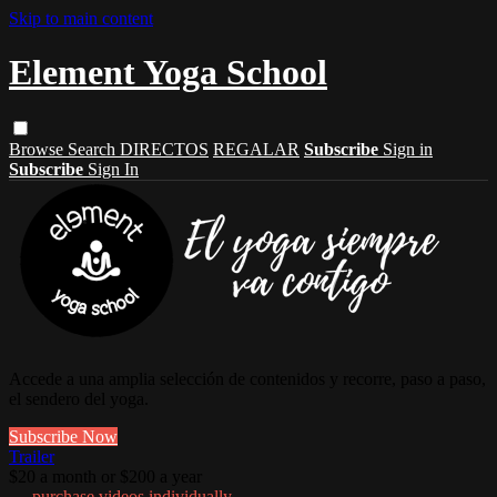
Skip to main content
Element Yoga School
Browse
Search
DIRECTOS
REGALAR
Subscribe
Sign in
Subscribe
Sign In
Accede a una amplia selección de contenidos y recorre, paso a paso,
el sendero del yoga.
Subscribe Now
Trailer
$20 a month or $200 a year