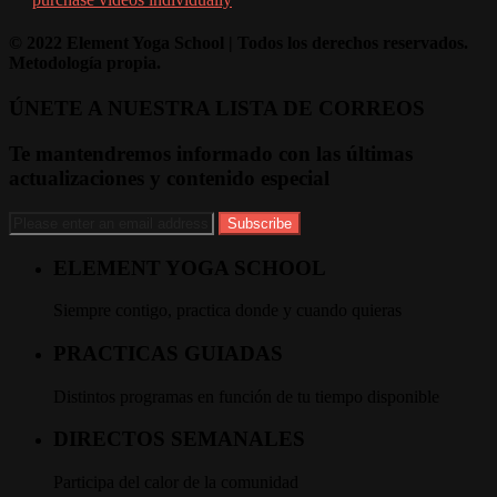
© 2022 Element Yoga School | Todos los derechos reservados.
Metodología propia.
ÚNETE A NUESTRA LISTA DE CORREOS
Te mantendremos informado con las últimas
actualizaciones y contenido especial
ELEMENT YOGA SCHOOL
Siempre contigo, practica donde y cuando quieras
PRACTICAS GUIADAS
Distintos programas en función de tu tiempo disponible
DIRECTOS SEMANALES
Participa del calor de la comunidad