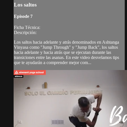
Los saltos
Episode 7
Ficha Técnica:
Descripción:
Los saltos hacia adelante y atrás denominados en Ashtanga
Vinyasa como "Jump Through" y "Jump Back", los saltos
hacia adelante y hacia atrás que se ejecutan durante las
transiciones entre las asanas. En este video desvelamos tips
que te ayudarán a comprender mejor com...