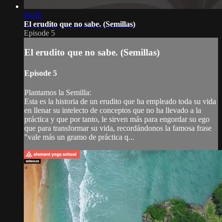
04:26
El erudito que no sabe. (Semillas)
Episode 5
El erudito que no sabe. (Semillas)
Episode 5
Plantamos la Semilla:
Esta es la historia de un erudito que ha empleado toda su vida
en llenar su intelecto de conceptos que no ha llevado a la
práctica y que por tanto, le sirven más para engordar su ego
que para transformar su vida, recordándonos la famosa frase
"vale más un gramo de práctica q...