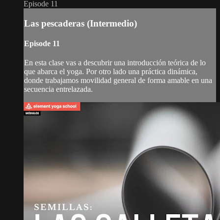
Episode 11
Las pescaderas (Intermedio)
Episode 11
En esta clase vas a descubrir una introducción teórica de lo
que abarca el yoga. Por otro lado una práctica dinámica,
donde trabajamos movilidad general de forma amable en una
secuencia entrelazada.