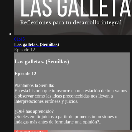
01:45
Las galletas. (Semillas)
Episode 12
Las galletas. (Semillas)
Episode 12
Plantamos la Semilla:
En esta historia que transcurre en una estación de tren vamos
a observar cómo las ideas preconcebidas nos llevan a
interpretaciones erróneas y juicios.
¿Qué has aprendido?
¿Sueles emitir juicios a partir de primeras impresiones o
indagas más antes de formularte una opinión?...