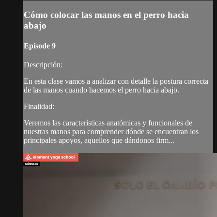
Cómo colocar las manos en el perro hacia
abajo
Episode 9
Descripción:
En esta clase vamos a analizar con detalle la postura correcta
de las manos cuando hacemos el perro hacia abajo.
Finalidad:
Veremos las características anatómicas y funcionales de
nuestras manos para comprender dónde se encuentran los
principales apoyos, aquellos que dándonos firm...