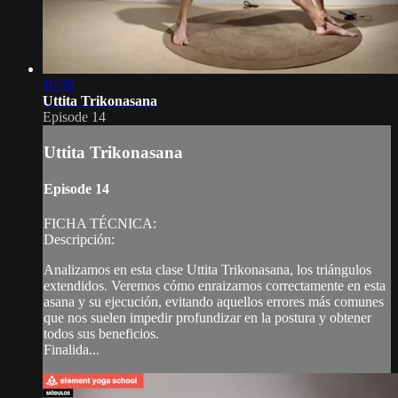
10:50
Uttita Trikonasana
Episode 14
Uttita Trikonasana
Episode 14
FICHA TÉCNICA:
Descripción:
Analizamos en esta clase Uttita Trikonasana, los triángulos
extendidos. Veremos cómo enraizarnos correctamente en esta
asana y su ejecución, evitando aquellos errores más comunes
que nos suelen impedir profundizar en la postura y obtener
todos sus beneficios.
Finalida...