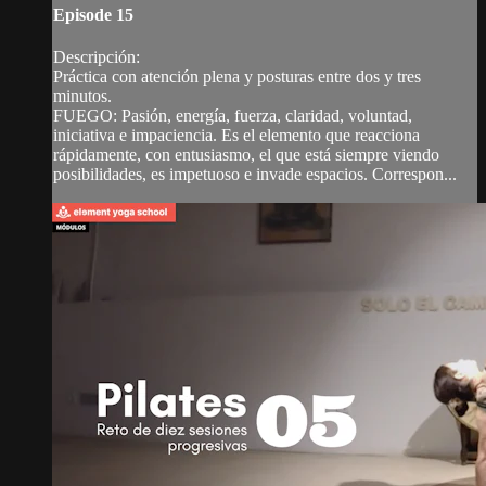
Episode 15
Descripción:
Práctica con atención plena y posturas entre dos y tres
minutos.
FUEGO: Pasión, energía, fuerza, claridad, voluntad,
iniciativa e impaciencia. Es el elemento que reacciona
rápidamente, con entusiasmo, el que está siempre viendo
posibilidades, es impetuoso e invade espacios. Correspon...