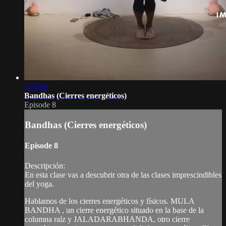
1:22:06
Bandhas (Cierres energéticos)
Episode 8
Bandhas (Cierres energéticos)
Episode 8
Descripción:
En esta clase vas a descubrir otra de las clases imprescindibles
del yoga.
Hablamos de los cierres energéticos y físicos. MULA
BANDHA , un cierre energético situado en la base de la
columna raíz y JALADARABHANDA, otro cierre