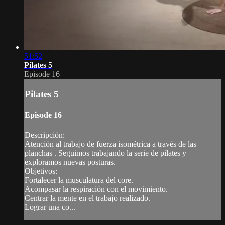
51:52
Pilates 5
Episode 16
Pilates 5
Episode 16
Descripción:
Atención al trabajo de fuerza isométrica a través de las
planchas . Seguimos trabajando la serie de pilates y
exploramos nuevas posturas.
Objetivos:
Fortalecer la musculatura del core.
Acompasar la respiración con el movimiento.
Centrar la mente en el trabajo realizado.
Lograr una co...