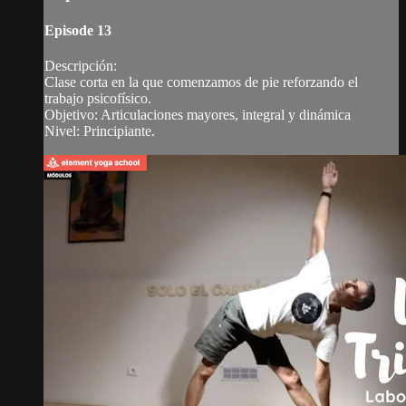
Episode 13
Descripción:
Clase corta en la que comenzamos de pie reforzando el
trabajo psicofísico.
Objetivo: Articulaciones mayores, integral y dinámica
Nivel: Principiante.