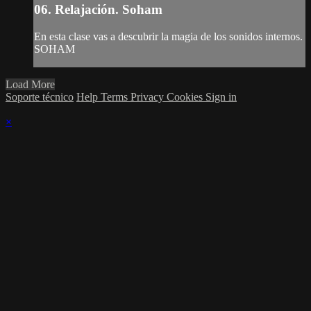
06. Relajación. Soham
En esta clase vas a descubrir la magia de los sonidos internos.
SOHAM
Load More
Soporte técnico
Help
Terms
Privacy
Cookies
Sign in
×