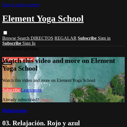
Skip to main content
Element Yoga School
Browse
Search
DIRECTOS
REGALAR
Subscribe
Sign in
Subscribe
Sign In
Live stream preview
Watch this video and more on Element
Yoga School
Watch this video and more on Element Yoga School
Subscribe
Learn more
Already subscribed?
Sign in
Relajación
03. Relajación. Rojo y azul