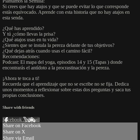
Plantamos la Semilla:
Si crees que hay atajos y que se puede evitar lo que corresponde
estás equivocado. Aprende con esta historia que no hay atajos en
esta senda.
¿Qué has aprendido?
Y tú ¿cómo llevas la prisa?
¿Qué atajos usas en tu vida?
¿Sientes que se instala la pereza delante de tus objetivos?
¿Qué dejas atrás cuando usas el camino fácil?
Recomendaciones:
Podcast: El mapa del yoga, episodios 14 y 15 (Tapas ) donde
encontrarás el antídoto a la procrastinación y la pereza.
¡Ahora te toca a ti!
Recuerda que el aprendizaje que no se escribe no se fija. Dedica
unos momentos a reflexionar sobre estas dos preguntas y saca tus
propias conclusiones.
Share with friends
Facebook
X
Email
Share on Facebook
Share on X
Share via Email