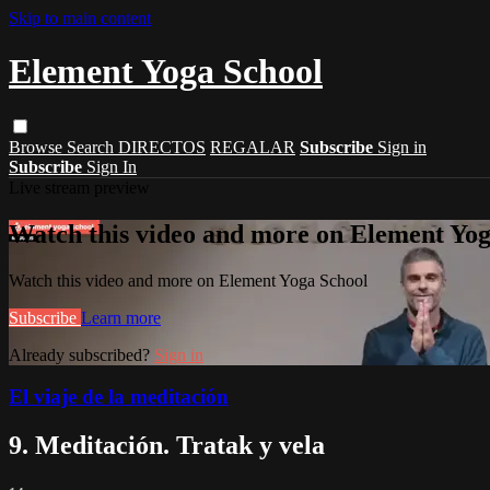
Skip to main content
Element Yoga School
Browse
Search
DIRECTOS
REGALAR
Subscribe
Sign in
Subscribe
Sign In
Live stream preview
Watch this video and more on Element Yog
Watch this video and more on Element Yoga School
Subscribe
Learn more
Already subscribed?
Sign in
El viaje de la meditación
9. Meditación. Tratak y vela