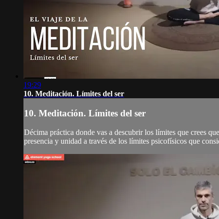
19:29
10. Meditación. Límites del ser
10. Meditación. Límites del ser
Décima práctica donde vas a descubrir los límites que crees que 
presencia y unidad a través de los límites psicofísicos que consi