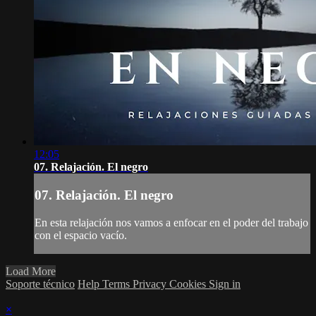
12:05
07. Relajación. El negro
07. Relajación. El negro
En esta relajación nos vamos a enfocar en el poder del trabajo
con el espacio vacío.
Load More
Soporte técnico
Help
Terms
Privacy
Cookies
Sign in
×