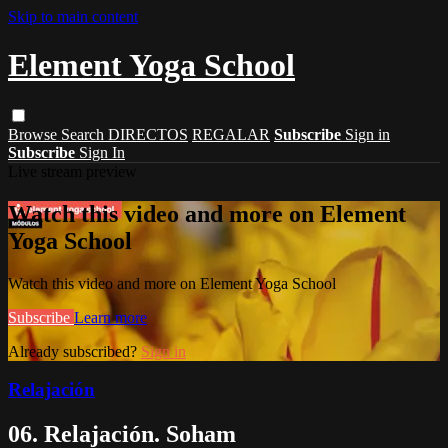
Skip to main content
Element Yoga School
Browse
Search
DIRECTOS
REGALAR
Subscribe
Sign in
Subscribe
Sign In
Live stream preview
Watch this video and more on Element
Yoga School
Watch this video and more on Element Yoga School
Subscribe
Learn more
Already subscribed?
Sign in
Relajación
06. Relajación. Soham